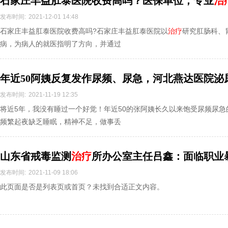
石家庄丰益肛泰医院收费高吗？医保单位，专业
治
发布时间:
2021-12-01 14:48
石家庄丰益肛泰医院收费高吗?石家庄丰益肛泰医院以
治疗
研究肛肠科、
病，为病人的就医指明了方向，并通过
年近50阿姨反复发作尿频、尿急，河北燕达医院泌
发布时间:
2021-11-19 12:35
将近5年，我没有睡过一个好觉！年近50的张阿姨长久以来饱受尿频尿
频繁起夜缺乏睡眠，精神不足，做事丢
山东省戒毒监测
治疗
所办公室主任吕鑫：面临职业
间冲向前
发布时间:
2021-11-09 18:06
此页面是否是列表页或首页？未找到合适正文内容。