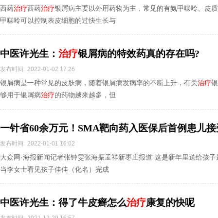
西药
治疗
西药
治疗
银屑病主要以外用药物为主，常见的有氨甲喋呤、皮质
甲喋呤可以控制表皮细胞的过快生长与
中医许光生：
治疗
银屑病的特效药真的存在吗?
发布时间:
2022-01-02 17:26
银屑病是一种常见的皮肤病，随着银屑病发病率的不断上升，有关
治疗
银
够用于银屑病
治疗
的药物越来越多，但
一针省60余万元！SMA靶向药入医保后首例患儿接
礼物
发布时间:
2022-01-01 16:02
大众网·海报新闻记者张钟雯张海振孟祥新枣庄报道“这是新年里送给孩子
当李女士看见孩子佳佳（化名）完成
中医许光生：得了牛皮癣怎么
治疗
康复的快呢