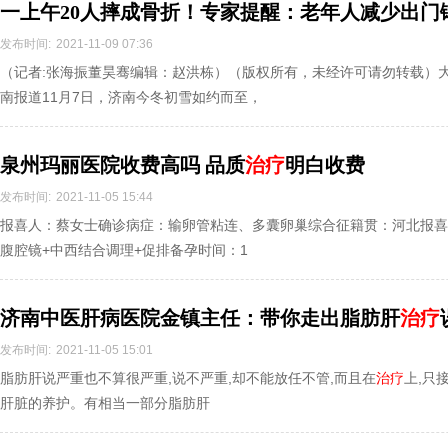
一上午20人摔成骨折！专家提醒：老年人减少出门
发布时间:
2021-11-09 07:36
（记者:张海振董昊骞编辑：赵洪栋）（版权所有，未经许可请勿转载）
南报道11月7日，济南今冬初雪如约而至，
泉州玛丽医院收费高吗 品质
治疗
明白收费
发布时间:
2021-11-05 15:44
报喜人：蔡女士确诊病症：输卵管粘连、多囊卵巢综合征籍贯：河北报喜时间
腹腔镜+中西结合调理+促排备孕时间：1
济南中医肝病医院金镇主任：带你走出脂肪肝
治疗
发布时间:
2021-11-05 15:01
脂肪肝说严重也不算很严重,说不严重,却不能放任不管,而且在
治疗
上,只
肝脏的养护。有相当一部分脂肪肝