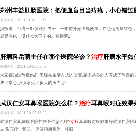
郑州丰益肛肠医院：把便血盲目当痔疮，小心错过
发布时间:
2021-11-01 11:37
据报道，台湾一67岁许姓男子，一年前开始出现便血，血色偏向鲜红色
就是痔疮，没什么大不了的。直到两2
肝病科岳萌主任在哪个医院坐诊？
治疗
肝病水平如
发布时间:
2021-10-25 08:59
大家都知道熬夜伤肝,但现在生活方式的改变,越来越多的人养成了熬夜的
成了常态,肝脏承受了很大的压力,济
武汉仁安耳鼻喉医院怎么样？
治疗
耳鼻喉对症效果
发布时间:
2021-10-22 16:33
武汉仁安耳鼻喉医院甘静医生怎么样?
治疗
耳鼻喉对症效果好武汉仁安眼
立,集医疗、预防、保健和康复为一体眼