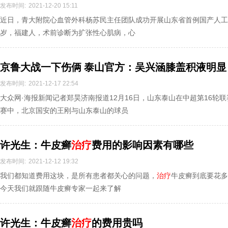
发布时间:
2021-12-20 15:11
近日，青大附院心血管外科杨苏民主任团队成功开展山东省首例国产人工
岁，福建人，术前诊断为扩张性心肌病，心
京鲁大战一下伤俩 泰山官方：吴兴涵膝盖积液明显
发布时间:
2021-12-17 22:54
大众网·海报新闻记者郑昊济南报道12月16日，山东泰山在中超第16轮
赛中，北京国安的王刚与山东泰山的球员
许光生：牛皮癣
治疗
费用的影响因素有哪些
发布时间:
2021-12-12 19:32
我们都知道费用这块，是所有患者都关心的问题，
治疗
牛皮癣到底要花多
今天我们就跟随牛皮癣专家一起来了解
许光生：牛皮癣
治疗
的费用贵吗