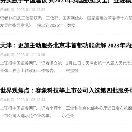
夯实数字中国建设 到2025年我国数据安全产业规模
发布时间:
2023-01-15 12:35
记者14日从工信部获悉，工信部、国家网信办、国家发展改革委等十六
发展的指导意见》，提出到2025年，数据
天津：更加主动服务北京非首都功能疏解 2023年内
亿
发布时间:
2023-01-11 13:46
上证报中国证券网讯（记者汤立斌）1月11日，天津市第十八届人民代
长张工在会上作政府工作报告。 根据报
世界观焦点：赛象科技等上市公司入选第四批服务
发布时间:
2023-01-05 18:44
上证报中国证券网讯（记者李雁争）工业和信息化部办公厅近日发布第四
上市公司入选示范企业名单。 示范企