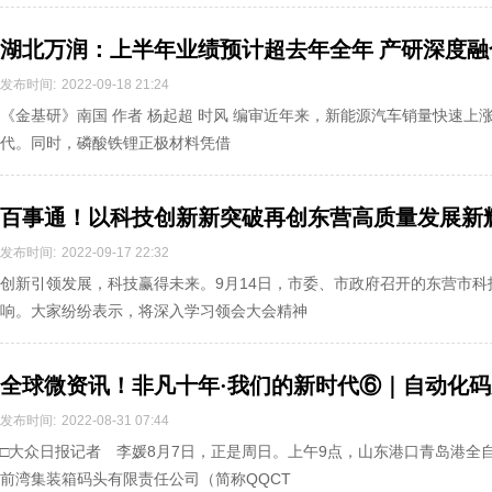
湖北万润：上半年业绩预计超去年全年 产研深度融
发布时间:
2022-09-18 21:24
《金基研》南国 作者 杨起超 时风 编审近年来，新能源汽车销量快速
代。同时，磷酸铁锂正极材料凭借
百事通！以科技创新新突破再创东营高质量发展新
在广大干部群众中引发热烈反响
发布时间:
2022-09-17 22:32
创新引领发展，科技赢得未来。9月14日，市委、市政府召开的东营市
响。大家纷纷表示，将深入学习领会大会精神
全球微资讯！非凡十年·我们的新时代⑥｜自动化
看港口青年一代作为
发布时间:
2022-08-31 07:44
□大众日报记者 李媛8月7日，正是周日。上午9点，山东港口青岛港全
前湾集装箱码头有限责任公司（简称QQCT